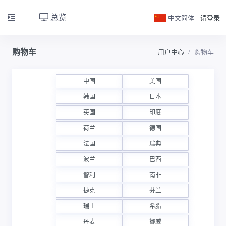
总览
中文简体
请登录
购物车
用户中心
购物车
中国
美国
韩国
日本
英国
印度
荷兰
德国
法国
瑞典
波兰
巴西
智利
南非
捷克
芬兰
瑞士
希腊
丹麦
挪威