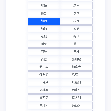
冰岛
越南
秘鲁
泰国
缅甸
埃及
加纳
波黑
老挝
约旦
刚果
蒙古
阿曼
巴林
古巴
新加坡
菲律宾
加拿大
俄罗斯
乌克兰
土耳其
以色列
柬埔寨
西班牙
墨西哥
意大利
匈牙利
葡萄牙