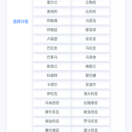
爱尔兰
立陶宛
奥地利
比利时
阿联酋
马恩岛
选择分组
阿根廷
摩洛哥
卢森堡
肯尼亚
巴拉圭
乌拉圭
巴拿马
马耳他
新西兰
格陵兰
科威特
黎巴嫩
卡塔尔
安道尔
伊拉克
澳大利亚
马来西亚
拉脱维亚
摩尔多瓦
斯洛伐克
保加利亚
罗马尼亚
塞尔维亚
爱沙尼亚