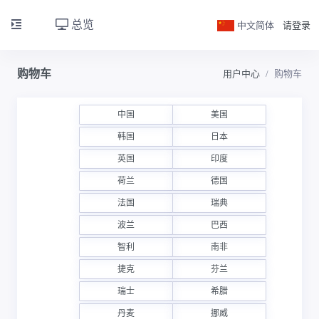
总览
中文简体
请登录
购物车
用户中心
购物车
中国
美国
韩国
日本
英国
印度
荷兰
德国
法国
瑞典
波兰
巴西
智利
南非
捷克
芬兰
瑞士
希腊
丹麦
挪威