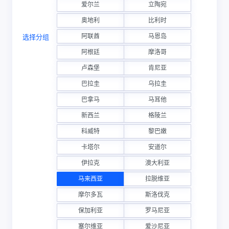
爱尔兰
立陶宛
奥地利
比利时
阿联酋
马恩岛
选择分组
阿根廷
摩洛哥
卢森堡
肯尼亚
巴拉圭
乌拉圭
巴拿马
马耳他
新西兰
格陵兰
科威特
黎巴嫩
卡塔尔
安道尔
伊拉克
澳大利亚
马来西亚
拉脱维亚
摩尔多瓦
斯洛伐克
保加利亚
罗马尼亚
塞尔维亚
爱沙尼亚