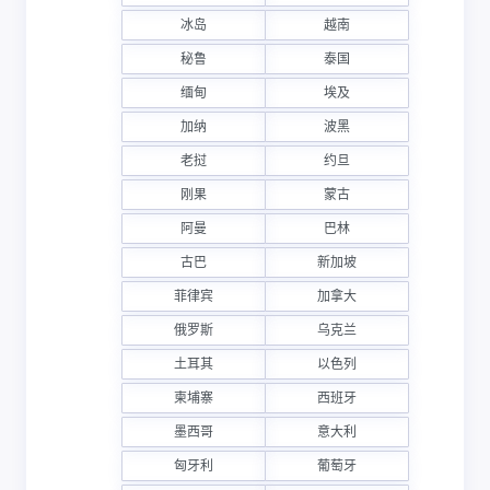
冰岛
越南
秘鲁
泰国
缅甸
埃及
加纳
波黑
老挝
约旦
刚果
蒙古
阿曼
巴林
古巴
新加坡
菲律宾
加拿大
俄罗斯
乌克兰
土耳其
以色列
柬埔寨
西班牙
墨西哥
意大利
匈牙利
葡萄牙