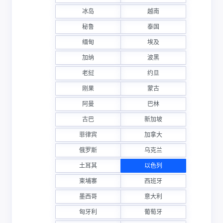
冰岛
越南
秘鲁
泰国
缅甸
埃及
加纳
波黑
老挝
约旦
刚果
蒙古
阿曼
巴林
古巴
新加坡
菲律宾
加拿大
俄罗斯
乌克兰
土耳其
以色列
柬埔寨
西班牙
墨西哥
意大利
匈牙利
葡萄牙