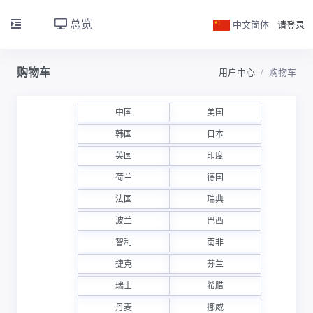
总览
中文简体
请登录
购物车
用户中心
购物车
中国
美国
韩国
日本
英国
印度
荷兰
德国
法国
瑞典
波兰
巴西
智利
南非
捷克
芬兰
瑞士
希腊
丹麦
挪威