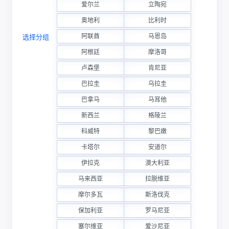
爱尔兰
立陶宛
奥地利
比利时
阿联酋
马恩岛
选择分组
阿根廷
摩洛哥
卢森堡
肯尼亚
巴拉圭
乌拉圭
巴拿马
马耳他
新西兰
格陵兰
科威特
黎巴嫩
卡塔尔
安道尔
伊拉克
澳大利亚
马来西亚
拉脱维亚
摩尔多瓦
斯洛伐克
保加利亚
罗马尼亚
塞尔维亚
爱沙尼亚