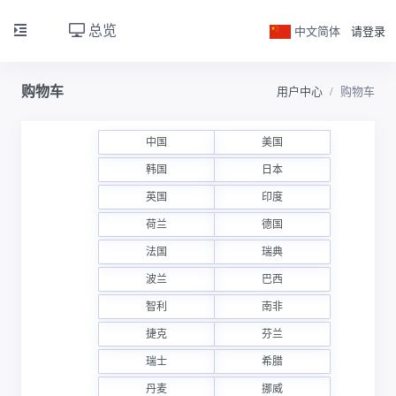
总览
中文简体
请登录
购物车
用户中心
购物车
中国
美国
韩国
日本
英国
印度
荷兰
德国
法国
瑞典
波兰
巴西
智利
南非
捷克
芬兰
瑞士
希腊
丹麦
挪威