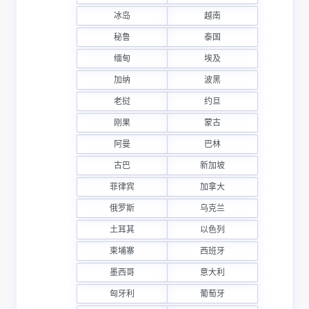
冰岛
越南
秘鲁
泰国
缅甸
埃及
加纳
波黑
老挝
约旦
刚果
蒙古
阿曼
巴林
古巴
新加坡
菲律宾
加拿大
俄罗斯
乌克兰
土耳其
以色列
柬埔寨
西班牙
墨西哥
意大利
匈牙利
葡萄牙