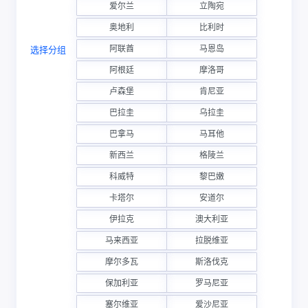
爱尔兰
立陶宛
奥地利
比利时
阿联酋
马恩岛
选择分组
阿根廷
摩洛哥
卢森堡
肯尼亚
巴拉圭
乌拉圭
巴拿马
马耳他
新西兰
格陵兰
科威特
黎巴嫩
卡塔尔
安道尔
伊拉克
澳大利亚
马来西亚
拉脱维亚
摩尔多瓦
斯洛伐克
保加利亚
罗马尼亚
塞尔维亚
爱沙尼亚